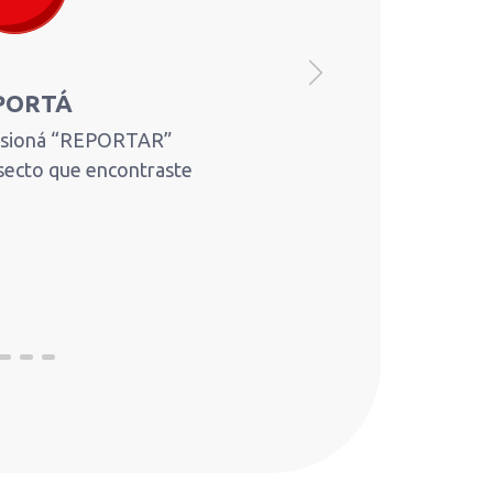
Next
PORTÁ
resioná “REPORTAR”
insecto que encontraste