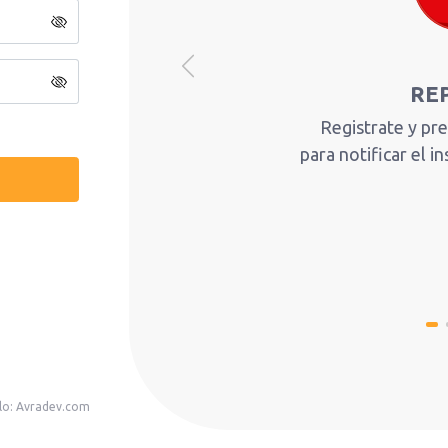
Previous
RE
Registrate y p
para notificar el 
lo:
Avradev.com